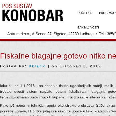
POČETNA
PROGRAM 
ZANIMLJIVOSTI
Astrum d.o.o., A.Šenoe 27, Sigetec, 42230 Ludbreg • Tel:+385(
Fiskalne blagajne gotovo nitko n
Posted by:
dklaric
| on Listopad 3, 2012
Iako bi od 1.1.2013 , na desetke tisuća ugostiteljskih radnji, malih, s
trebalo uvesti sistem naplate putem fiskaliziranih blagajni, 
broja povremenih upita i rijetkih kupaca) i ne pokazuje interes za nabav
Kako još nema ni tehničkih uputa oko strukture obrasca (računa) za 
porezne uprave, IT tvrtke pitaju se kako će uopće u tako kratkom vremen