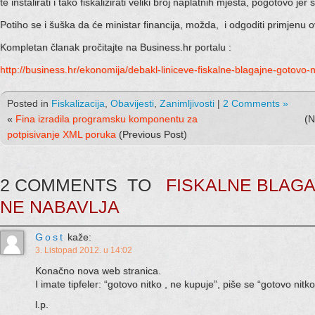
te instalirati i tako fiskalizirati veliki broj naplatnih mjesta, pogotovo je
Potiho se i šuška da će ministar financija, možda, i odgoditi primjenu 
Kompletan članak pročitajte na Business.hr portalu :
http://business.hr/ekonomija/debakl-liniceve-fiskalne-blagajne-gotovo
Posted in
Fiskalizacija
,
Obavijesti
,
Zanimljivosti
|
2 Comments »
«
Fina izradila programsku komponentu za
(N
potpisivanje XML poruka
(Previous Post)
2 COMMENTS TO
FISKALNE BLAG
NE NABAVLJA
Gost
kaže:
3. Listopad 2012. u 14:02
Konačno nova web stranica.
I imate tipfeler: “gotovo nitko , ne kupuje”, piše se “gotovo nitk
l.p.