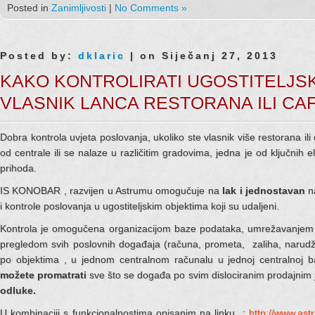
Posted in
Zanimljivosti
|
No Comments »
Posted by:
dklaric
| on Siječanj 27, 2013
KAKO KONTROLIRATI UGOSTITELJSK
VLASNIK LANCA RESTORANA ILI CA
Dobra kontrola uvjeta poslovanja, ukoliko ste vlasnik više restorana ili c
od centrale ili se nalaze u različitim gradovima, jedna je od ključnih
prihoda.
IS KONOBAR , razvijen u Astrumu omogučuje na
lak i jednostavan
na
i kontrole poslovanja u ugostiteljskim objektima koji su udaljeni.
Kontrola je omogučena organizacijom baze podataka, umrežavanjem u
pregledom svih poslovnih događaja (računa, prometa, zaliha, narudžbi 
po objektima , u jednom centralnom računalu u jednoj centralnoj 
možete promatrati
sve što se događa po svim dislociranim prodajnim
odluke.
U kombinaciji s funkcionalnostima opisanim na linku :
http://www.ast