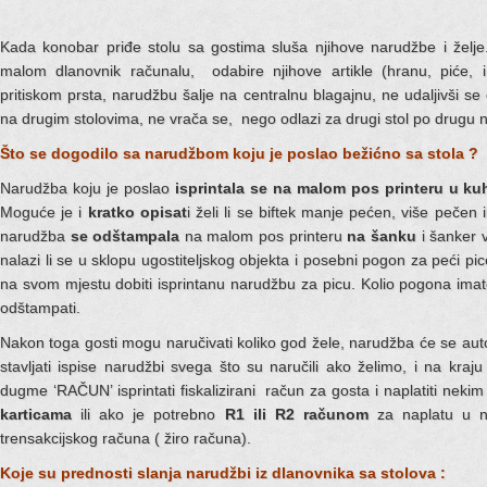
Kada konobar priđe stolu sa gostima sluša njihove narudžbe i želje.
malom dlanovnik računalu, odabire njihove artikle (hranu, piće, 
pritiskom prsta, narudžbu šalje na centralnu blagajnu, ne udaljivši se 
na drugim stolovima, ne vrača se, nego odlazi za drugi stol po drugu n
Što se dogodilo sa narudžbom koju je poslao bežićno sa stola ?
Narudžba koju je poslao
isprintala se na malom pos printeru u ku
Moguće je i
kratko opisat
i želi li se biftek manje pećen, više pečen i
narudžba
se odštampala
na malom pos printeru
na šanku
i šanker v
nalazi li se u sklopu ugostiteljskog objekta i posebni pogon za peći pi
na svom mjestu dobiti isprintanu narudžbu za picu. Kolio pogona ima
odštampati.
Nakon toga gosti mogu naručivati koliko god žele, narudžba će se au
stavljati ispise narudžbi svega što su naručili ako želimo, i na kraj
dugme ‘RAČUN’ isprintati fiskalizirani račun za gosta i naplatiti neki
karticama
ili ako je potrebno
R1 ili R2 računom
za naplatu u nov
trensakcijskog računa ( žiro računa).
Koje su prednosti slanja narudžbi iz dlanovnika sa stolova :