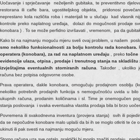
Uočavanje i sprječavanje neželjenih gubitaka, te preventitvno djelo
restorana ili caffe bara, ugostiteljskog objekta, pridonosi povečan
neprestano kola različita roba i materijali te u slučaju kad vlasnik 
kontrole preko naplatnog uređaja, dolazi do mogučnosti prodaje sv
konobara ) . To se može perfidno izvršavati , vremenom, pa da gubitak
Kako bi na najmanju moguću mjeru sveli ovaj problem, u našem p
smo nekoliko funkcionalnosti za bolju kontrolu rada konobara.
F
operatera (konobara), za rad na naplatnom uređaju
, preko
točne 
evidencije ulaza, otpisa , prodaje i trenutnog stanja na skladištu 
izvještajima eventualnih storniranih računa
. Također , ukoliko
računa bez potpisa odgovorne osobe.
Prava operatera, dakle konobara, omogučuju prodajnom osoblju (ko
nekoliko potrebnih prodajnih funkcija s nemogučnošću uvida u bilo k
ukupnih računa, prodanim količinama i sl. Time je onemogučen pogl
stanja poslovanja i svaka eventualna vlastita prodaja bila bi brzo uoče
Povremena ili svakodnevna inventura (provjera stanja) svih ili pojedin
da se nepočudne konobare malo uplaši da bi ih se moglo otkriti te će on
ukinuti ili pak svesti na najmanju moguću mjeru.
Storno računa uza sve ostalo, praktički bi moglo značiti prodaju , napla