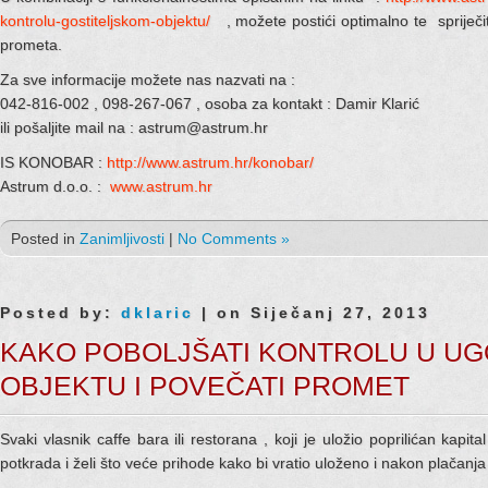
kontrolu-gostiteljskom-objektu/
, možete postići optimalno te spriječ
prometa.
Za sve informacije možete nas nazvati na :
042-816-002 , 098-267-067 , osoba za kontakt : Damir Klarić
ili pošaljite mail na : astrum@astrum.hr
IS KONOBAR :
http://www.astrum.hr/konobar/
Astrum d.o.o. :
www.astrum.hr
Posted in
Zanimljivosti
|
No Comments »
Posted by:
dklaric
| on Siječanj 27, 2013
KAKO POBOLJŠATI KONTROLU U U
OBJEKTU I POVEČATI PROMET
Svaki vlasnik caffe bara ili restorana , koji je uložio poprilićan kapi
potkrada i želi što veće prihode kako bi vratio uloženo i nakon plačanj