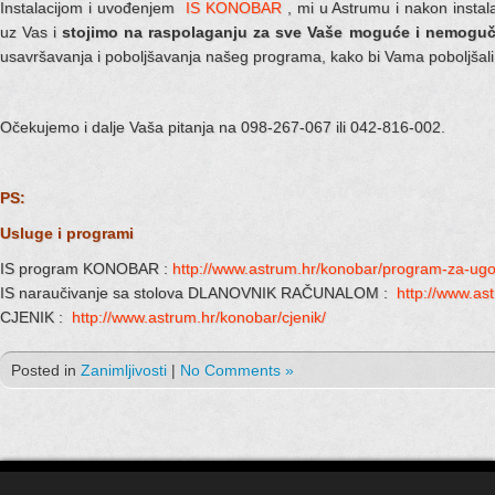
Instalacijom i uvođenjem
IS KONOBAR
, mi u Astrumu i nakon instal
uz Vas i
stojimo na raspolaganju za sve Vaše moguće i nemoguč
usavršavanja i poboljšavanja našeg programa, kako bi Vama poboljšali
Očekujemo i dalje Vaša pitanja na 098-267-067 ili 042-816-002.
PS:
Usluge i programi
IS program KONOBAR :
http://www.astrum.hr/konobar/program-za-ugos
IS naraučivanje sa stolova DLANOVNIK RAČUNALOM :
http://www.ast
CJENIK :
http://www.astrum.hr/konobar/cjenik/
Posted in
Zanimljivosti
|
No Comments »