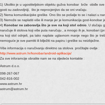
1) Ukoliko je u ugostiteljskom objektu gužva konobar brže obiđe sve
gosti su zadovoljniji, što je neprocjenjivo da se oni vračaju.
2) Nema komunikacijske greške. Ono što se pošalje to se i nalazi u nar
3) Nemože se naplatiti više ili manje jer je komunikacija gost-konobar 
4)
Konobar ne zaboravlja što je sve na koji stol odnio
. U slučaju 
naručuje ili stolova koji više puta naručuju , a mnogo ih je, konobari (
na koji stol odnjeli, pa tako naplate uglavnom manje nego što je tr
nemoguće je sve pamtiti ili bilježiti na papiru i greške su neizbježne.
Više informacija o naručivanju direktno sa stolova pročitajte ovdje :
http://www.astrum.hr/konobar/android-aplikacija/
Za sve inforamcije obratite nam se na sljedeće kontakte :
Astrum d.o.o.
098-267-067
042-816-002
www.astrum.hr
astrum@astrum.hr