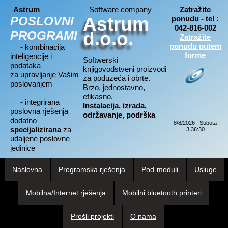
Astrum
Software company
Zatražite
Astrum
POSLOVNI
ponudu - tel :
042-816-002
PROGRAMI
d.o.o.
Zatražite
ponudu putem
- kombinacija
forme
inteligencije i
Softwerski
podataka
knjigovodstveni proizvodi
za upravljanje Vašim
za poduzeća i obrte.
poslovanjem
Brzo, jednostavno,
efikasno.
- integrirana
Instalacija, izrada,
poslovna rješenja
održavanje, podrška
dodatno
8/8/2026 , Subota
specijalizirana
za
3:36:30
udaljene poslovne
jedinice
Naslovna
Programska rješenja
Pod-moduli
Usluge
Mobilna/Internet rješenja
Mobilni bluetooth printeri
Prošli projekti
O nama