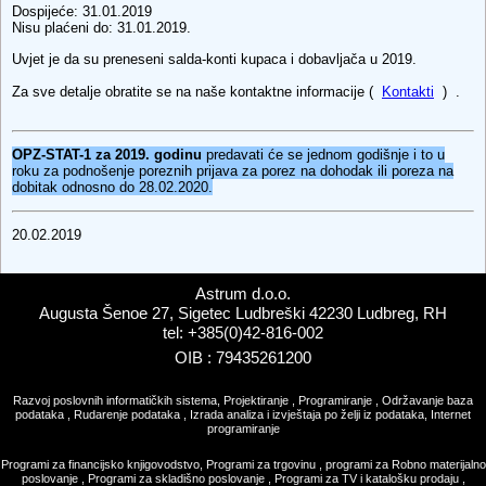
Dospijeće: 31.01.2019
Nisu plaćeni do: 31.01.2019.
Uvjet je da su preneseni salda-konti kupaca i dobavljača u 2019.
Za sve detalje obratite se na naše kontaktne informacije (
Kontakti
) .
OPZ-STAT-1 za 2019. godinu
predavati će se jednom godišnje i to u
roku za podnošenje poreznih prijava za porez na dohodak ili poreza na
dobitak odnosno do 28.02.2020.
20.02.2019
Astrum d.o.o.
Augusta Šenoe 27, Sigetec Ludbreški 42230 Ludbreg, RH
tel: +385(0)42-816-002
OIB : 79435261200
Razvoj poslovnih informatičkih sistema, Projektiranje , Programiranje , Održavanje baza
podataka , Rudarenje podataka , Izrada analiza i izvještaja po želji iz podataka, Internet
programiranje
Programi za financijsko knjigovodstvo, Programi za trgovinu , programi za Robno materijalno
poslovanje , Programi za skladišno poslovanje , Programi za TV i katalošku prodaju ,