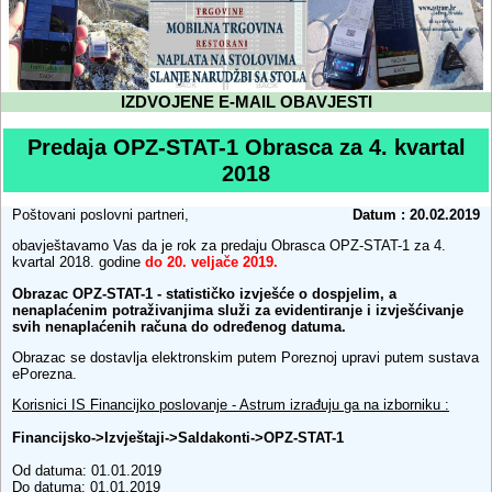
IZDVOJENE E-MAIL OBAVJESTI
Predaja OPZ-STAT-1 Obrasca za 4. kvartal
2018
Poštovani poslovni partneri,
Datum : 20.02.2019
obavještavamo Vas da je rok za predaju Obrasca OPZ-STAT-1 za 4.
kvartal 2018. godine
do 20. veljače 2019.
Obrazac OPZ-STAT-1 - statističko izvješće o dospjelim, a
nenaplaćenim potraživanjima služi za evidentiranje i izvješćivanje
svih nenaplaćenih računa do određenog datuma.
Obrazac se dostavlja elektronskim putem Poreznoj upravi putem sustava
ePorezna.
Korisnici IS Financijko poslovanje - Astrum izrađuju ga na izborniku :
Financijsko->Izvještaji->Saldakonti->OPZ-STAT-1
Od datuma: 01.01.2019
Do datuma: 01.01.2019