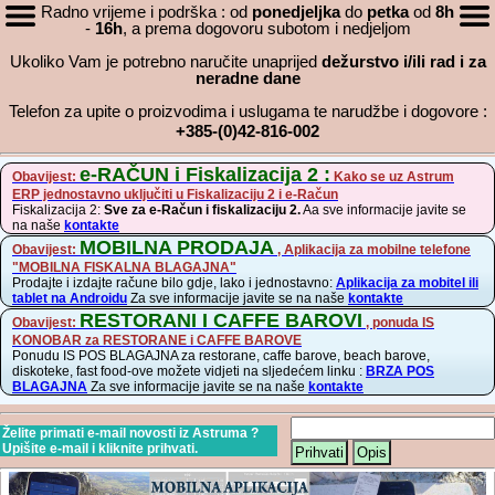
Radno vrijeme i podrška : od
ponedjeljka
do
petka
od
8h
-
16h
, a prema dogovoru subotom i nedjeljom
Ukoliko Vam je potrebno naručite unaprijed
dežurstvo i/ili rad i za
neradne dane
Telefon za upite o proizvodima i uslugama te narudžbe i dogovore :
+385-(0)42-816-002
e-RAČUN i Fiskalizacija 2 :
Obavijest:
Kako se uz Astrum
ERP jednostavno uključiti u Fiskalizaciju 2 i e-Račun
Fiskalizacija 2:
Sve za e-Račun i fiskalizaciju 2.
Aa sve informacije javite se
na naše
kontakte
MOBILNA PRODAJA
Obavijest:
, Aplikacija za mobilne telefone
"MOBILNA FISKALNA BLAGAJNA"
Prodajte i izdajte račune bilo gdje, lako i jednostavno:
Aplikacija za mobitel ili
tablet na Androidu
Za sve informacije javite se na naše
kontakte
RESTORANI I CAFFE BAROVI
Obavijest:
, ponuda IS
KONOBAR za RESTORANE i CAFFE BAROVE
Ponudu IS POS BLAGAJNA za restorane, caffe barove, beach barove,
diskoteke, fast food-ove možete vidjeti na sljedećem linku :
BRZA POS
BLAGAJNA
Za sve informacije javite se na naše
kontakte
Želite primati e-mail novosti iz Astruma ?
Upišite e-mail i kliknite prihvati.
Prihvati
Opis