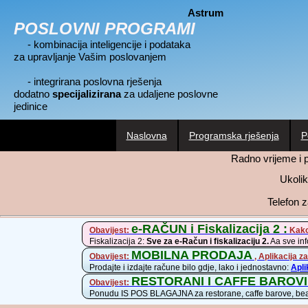
Astrum
POSLOVNI PROGRAMI
- kombinacija inteligencije i podataka
za upravljanje Vašim poslovanjem
- integrirana poslovna rješenja
dodatno
specijalizirana
za udaljene poslovne
jedinice
Naslovna
Programska rješenja
P
Radno vrijeme i 
Ukolik
Telefon 
e-RAČUN i Fiskalizacija 2 :
Obavijest:
Kako 
Fiskalizacija 2:
Sve za e-Račun i fiskalizaciju 2.
Aa sve inf
MOBILNA PRODAJA
Obavijest:
, Aplikacija
Prodajte i izdajte račune bilo gdje, lako i jednostavno:
Apli
RESTORANI I CAFFE BAROVI
Obavijest:
Ponudu IS POS BLAGAJNA za restorane, caffe barove, beach