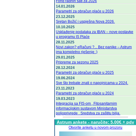
Fond radnih sati za 2026
14.01.2026
Parametri za obračun plaće u 2026
23.12.2025
Sretan Božić i uspješna Nova 2026.
10.10.2025
Usklađenje podataka za IBAN – nove postavke
u programu IS Plaće
28.11.2025
Novi zakon? eRačuni ?... Bez panike – Astrum
ima kompletno rješenje :)
29.01.2025
Pripreme za sezonu 2025
28.12.2024
Parametri za obračun plaće u 2025
19.06.2024
Sve što trebate znati o napojnicama u 2024.
23.11.2023
Parametri za obračun plaće u 2024
19.03.2023
Integracija sa FIS-om , Fitosanitarnim
informacijskim sustavom Ministarstva
poljoprivrede . Sredstva za zaštitu bilja.
24.12.2022
Astrum ankete - naručite: 5,00€ + pdv
Čestit Božić i sretna Nova 2023 iz Ludbrega -
Otvorite anketu u novom prozoru
Astrum d.o.o.
15.12.2022