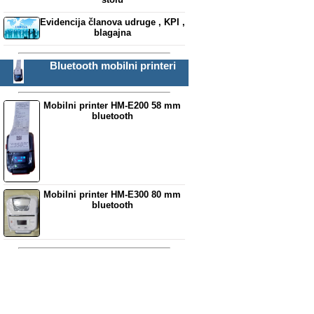
Evidencija članova udruge , KPI ,
blagajna
Bluetooth mobilni printeri
Mobilni printer HM-E200 58 mm
bluetooth
Mobilni printer HM-E300 80 mm
bluetooth