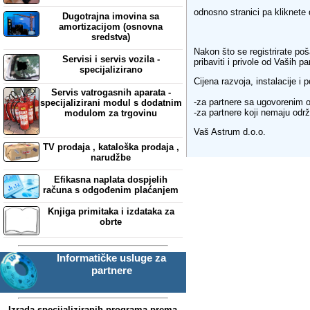
odnosno stranici pa kliknet
Dugotrajna imovina sa
amortizacijom (osnovna
sredstva)
Nakon što se registrirate poš
Servisi i servis vozila -
pribaviti i privole od Vaših p
specijalizirano
Cijena razvoja, instalacije i 
Servis vatrogasnih aparata -
-za partnere sa ugovorenim 
specijalizirani modul s dodatnim
-za partnere koji nemaju odr
modulom za trgovinu
Vaš Astrum d.o.o.
TV prodaja , kataloška prodaja ,
narudžbe
Efikasna naplata dospjelih
računa s odgođenim plaćanjem
Knjiga primitaka i izdataka za
obrte
Informatičke usluge za
partnere
Izrada specijaliziranih programa prema