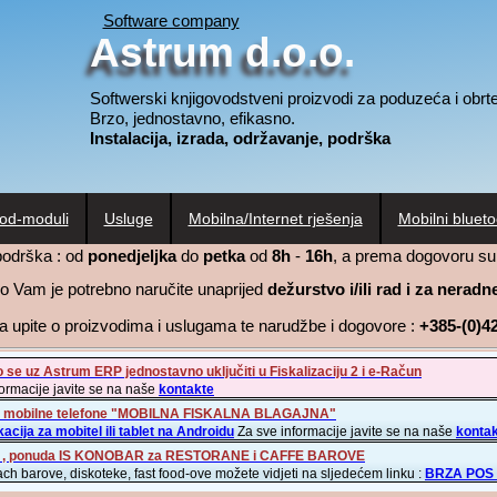
Software company
Astrum d.o.o.
Softwerski knjigovodstveni proizvodi za poduzeća i obrte
Brzo, jednostavno, efikasno.
Instalacija, izrada, održavanje, podrška
od-moduli
Usluge
Mobilna/Internet rješenja
Mobilni blueto
podrška : od
ponedjeljka
do
petka
od
8h
-
16h
, a prema dogovoru su
o Vam je potrebno naručite unaprijed
dežurstvo i/ili rad i za nerad
za upite o proizvodima i uslugama te narudžbe i dogovore :
+385-(0)4
se uz Astrum ERP jednostavno uključiti u Fiskalizaciju 2 i e-Račun
ormacije javite se na naše
kontakte
 za mobilne telefone "MOBILNA FISKALNA BLAGAJNA"
kacija za mobitel ili tablet na Androidu
Za sve informacije javite se na naše
konta
, ponuda IS KONOBAR za RESTORANE i CAFFE BAROVE
 barove, diskoteke, fast food-ove možete vidjeti na sljedećem linku :
BRZA POS