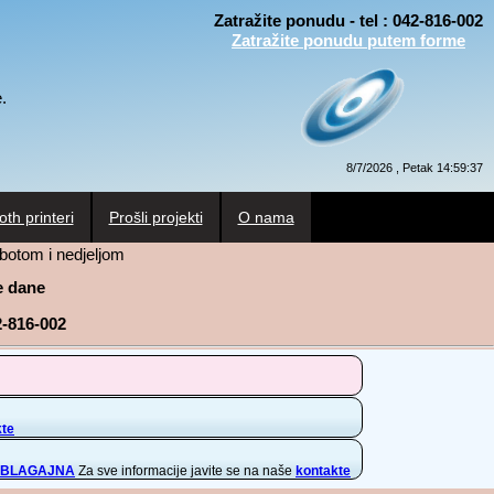
Zatražite ponudu - tel : 042-816-002
Zatražite ponudu putem forme
.
8/7/2026 , Petak 14:59:38
oth printeri
Prošli projekti
O nama
botom i nedjeljom
ne dane
2-816-002
kte
 BLAGAJNA
Za sve informacije javite se na naše
kontakte