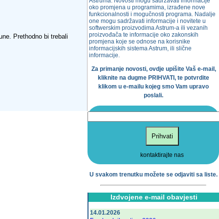
Astruma. Novosti mogu sadržavati informacije
oko promjena u programima, izrađene nove
funkcionalnosti i mogučnosti programa. Nadalje
one mogu sadržavati informacije i novitete u
softwerskim proizvodima Astrum-a ili vezanih
proizvođača te informacije oko zakonskih
une. Prethodno bi trebali
promjena koje se odnose na korisnike
informacijskih sistema Astrum, ili slične
informacije.
Za primanje novosti, ovdje upišite Vaš e-mail,
kliknite na dugme PRIHVATI, te potvrdite
klikom u e-mailu kojeg smo Vam upravo
poslali.
Prihvati
kontaktirajte nas
U svakom trenutku možete se odjaviti sa liste.
Izdvojene e-mail obavjesti
14.01.2026