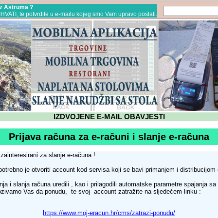
 iz Astruma ?
RIHVATI, te potvrdite u e-mailu kojeg smo Vam upravo poslali.
IZDVOJENE E-MAIL OBAVJESTI
Prijava računa za e-računi i slanje e-računa
zainteresirani za slanje e-računa !
otrebno je otvoriti account kod servisa koji se bavi primanjem i distribucijom
ja i slanja računa uredili , kao i prilagodili automatske parametre spajanja s
 pozivamo Vas da ponudu, te svoj account zatražite na sljedećem linku :
https://www.moj-eracun.hr/cms/zatrazi-ponudu/