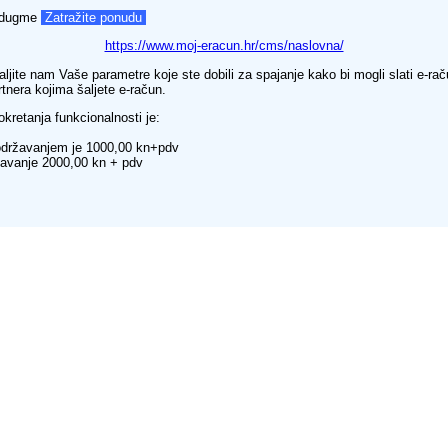
e dugme
Zatražite ponudu
https://www.moj-eracun.hr/cms/naslovna/
aljite nam Vaše parametre koje ste dobili za spajanje kako bi mogli slati e-rač
artnera kojima šaljete e-račun.
pokretanja funkcionalnosti je:
održavanjem je 1000,00 kn+pdv
žavanje 2000,00 kn + pdv