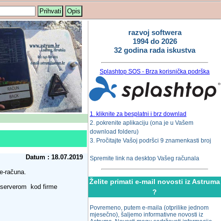
Prihvati
Opis
razvoj softwera
1994 do 2026
32 godina rada iskustva
Splashtop SOS - Brza korisnička podrška
1. kliknite za besplatni i brz downlad
2. pokrenite aplikaciju (ona je u Vašem
download folderu)
3. Pročitajte Vašoj podršci 9 znamenkasti broj
Datum : 18.07.2019
Spremite link na desktop Vašeg računala
 e-računa.
Želite primati e-mail novosti iz Astruma
a serverom kod firme
?
Povremeno, putem e-maila (otprilike jednom
mjesečno), šaljemo informativne novosti iz