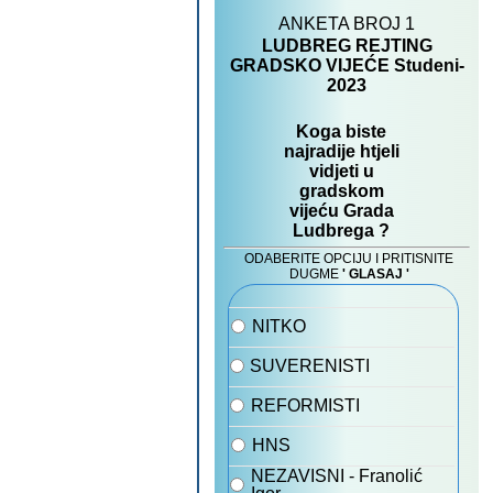
Prva dva tjedna u EUR-ima. Plaćamo u kunama
i eurima, vraćamo EUR-e
12.12.2022
Parametri za obračun plaće u 2023
06.07.2022
Uvođenje eura u RH - priprema poduzetnika
23.12.2021
Čestiti Božić te sretna i uspješna Nova 2022 .g.
iz Astruma Ludbreg
20.12.2021
Automatska dostava dokumenata
knjigovodstvenim servisima
16.09.2021
Sve što treba Vaše poduzeće je na jednom
mjestu
04.06.2021
Vlasnici restorana ili caffe barova ! Ubrzajte
poslovanje vašeg restorana i tako zaradite više
17.05.2021
Ideje za restorane i kafiće
27.04.2021
OPZ-STAT-1 za 2020 koji se predaje u 2021
09.02.2021
Vrste osobnih primanja kod isplate plaće
04.01.2021
Parametri za obračune plaća za 2021
04.01.2021