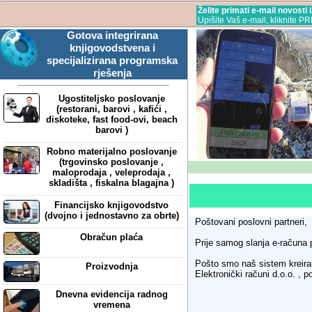
Želite primati e-mail novosti
Upišite Vaš e-mail, kliknite P
Gotova integrirana
knjigovodstvena i
specijalizirana programska
rješenja
Ugostiteljsko poslovanje
(restorani, barovi , kafići ,
diskoteke, fast food-ovi, beach
barovi )
Robno materijalno poslovanje
(trgovinsko poslovanje ,
maloprodaja , veleprodaja ,
skladišta , fiskalna blagajna )
Financijsko knjigovodstvo
(dvojno i jednostavno za obrte)
Poštovani poslovni partneri, 
Obračun plaća
Prije samog slanja e-računa p
Pošto smo naš sistem kreiran
Proizvodnja
Elektronički računi d.o.o. ,
Dnevna evidencija radnog
vremena