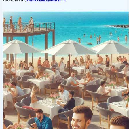
098-267-067 ,
damir.klaric@astrum.hr