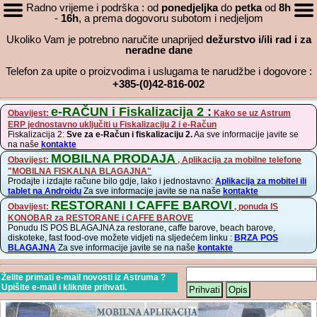
Radno vrijeme i podrška : od
ponedjeljka
do
petka
od
8h
-
16h
, a prema dogovoru subotom i nedjeljom
Ukoliko Vam je potrebno naručite unaprijed
dežurstvo i/ili rad i za
neradne dane
Telefon za upite o proizvodima i uslugama te narudžbe i dogovore :
+385-(0)42-816-002
e-RAČUN i Fiskalizacija 2 :
Obavijest:
Kako se uz Astrum
ERP jednostavno uključiti u Fiskalizaciju 2 i e-Račun
Fiskalizacija 2:
Sve za e-Račun i fiskalizaciju 2.
Aa sve informacije javite se
na naše
kontakte
MOBILNA PRODAJA
Obavijest:
, Aplikacija za mobilne telefone
"MOBILNA FISKALNA BLAGAJNA"
Prodajte i izdajte račune bilo gdje, lako i jednostavno:
Aplikacija za mobitel ili
tablet na Androidu
Za sve informacije javite se na naše
kontakte
RESTORANI I CAFFE BAROVI
Obavijest:
, ponuda IS
KONOBAR za RESTORANE i CAFFE BAROVE
Ponudu IS POS BLAGAJNA za restorane, caffe barove, beach barove,
diskoteke, fast food-ove možete vidjeti na sljedećem linku :
BRZA POS
BLAGAJNA
Za sve informacije javite se na naše
kontakte
Želite primati e-mail novosti iz Astruma ?
Upišite e-mail i kliknite prihvati.
Prihvati
Opis