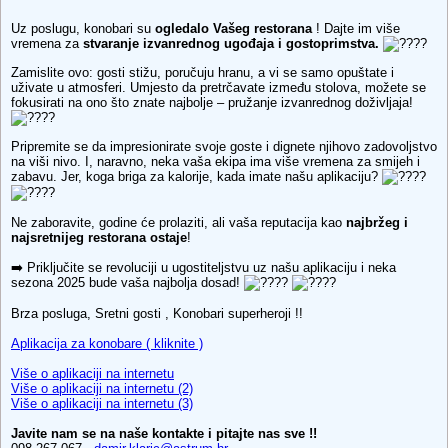
Uz poslugu, konobari su
ogledalo Vašeg restorana
! Dajte im više
vremena za
stvaranje izvanrednog ugođaja i gostoprimstva.
Zamislite ovo: gosti stižu, poručuju hranu, a vi se samo opuštate i
uživate u atmosferi. Umjesto da pretrčavate između stolova, možete se
fokusirati na ono što znate najbolje – pružanje izvanrednog doživljaja!
Pripremite se da impresionirate svoje goste i dignete njihovo zadovoljstvo
na viši nivo. I, naravno, neka vaša ekipa ima više vremena za smijeh i
zabavu. Jer, koga briga za kalorije, kada imate našu aplikaciju?
Ne zaboravite, godine će prolaziti, ali vaša reputacija kao
najbržeg i
najsretnijeg restorana ostaje
!
➡️ Priključite se revoluciji u ugostiteljstvu uz našu aplikaciju i neka
sezona 2025 bude vaša najbolja dosad!
Brza posluga, Sretni gosti , Konobari superheroji !!
Aplikacija za konobare ( kliknite )
Više o aplikaciji na internetu
Više o aplikaciji na internetu (2)
Više o aplikaciji na internetu (3)
Javite nam se na naše kontakte i pitajte nas sve !!