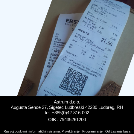
Astrum d.o.o.
Augusta Šenoe 27, Sigetec Ludbreški 42230 Ludbreg, RH
tel: +385(0)42-816-002
OIB : 79435261200
Razvoj poslovnih informatičkih sistema, Projektiranje , Programiranje , Održavanje baza