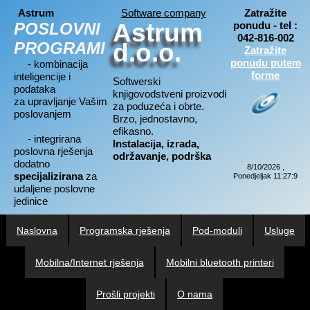
Astrum
Software company
Zatražite
Astrum
POSLOVNI
ponudu - tel :
042-816-002
PROGRAMI
d.o.o.
Zatražite
ponudu putem
- kombinacija
forme
inteligencije i
Softwerski
podataka
knjigovodstveni proizvodi
za upravljanje Vašim
za poduzeća i obrte.
poslovanjem
Brzo, jednostavno,
efikasno.
- integrirana
Instalacija, izrada,
poslovna rješenja
održavanje, podrška
dodatno
8/10/2026 ,
specijalizirana
za
Ponedjeljak 11:27:10
udaljene poslovne
jedinice
Naslovna
Programska rješenja
Pod-moduli
Usluge
Mobilna/Internet rješenja
Mobilni bluetooth printeri
Prošli projekti
O nama