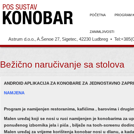
POČETNA
PROGRAM 
ZANIMLJIVOSTI
Astrum d.o.o., A.Šenoe 27, Sigetec, 42230 Ludbreg • Tel:+385(
Bežično naručivanje sa stolova
ANDROID APLIKACIJA ZA KONOBARE ZA JEDNOSTAVNO ZAPR
NAMJENA
Program je namijenjen restoranima, kafićima , barovima i drugim
Malen uređaj koji se nosi u ruci namijenjen je konobarima za u
ponuđenog izbornika jela i pića , bilježe na toch-screenu dodir
Malen uređaj za vrijeme korištenja konobar nosi u dlanu, a kada