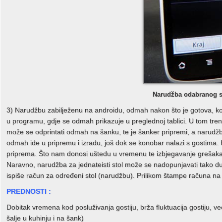
Narudžba odabranog st
3) Narudžbu zabilježenu na androidu, odmah nakon što je gotova, ko
u programu, gdje se odmah prikazuje u preglednoj tablici. U tom tre
može se odprintati odmah na šanku, te je šanker pripremi, a narudžba 
odmah ide u pripremu i izradu, još dok se konobar nalazi s gostima. 
priprema. Što nam donosi uštedu u vremenu te izbjegavanje grešaka, 
Naravno, narudžba za jednateisti stol može se nadopunjavati tako du
ispiše račun za određeni stol (narudžbu). Prilikom štampe računa na
PREDNOSTI :
Dobitak vremena kod posluživanja gostiju, brža fluktuacija gostiju,
šalje u kuhinju i na šank)