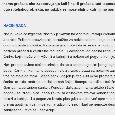
nema grešaka oko zaboravljanja kolićina ili grešaka kod ispos
ugostiteljskog objekta, narudžba se može slati u kuhnji, na šank 
NAČIN RADA
Način, kako će izgledati izbornik prikazan na android uređaju kreiram
android. Prilikom preuzimanja narudžbe za nekim stolom, umjesto pi
dodirom prsta ili olovke. Naručena jela i pića bilježe se u memoriju
bežićno prenosi u centralno računalo. U odvisnosti od načina rada ug
šanku, kojih može biti i više, ili u kuhnji ili u nekom od pogona kuhnje
Npr. pretpostavimo složen primjer, da se u sklopu ugostiteljskog objek
beach šank-a , kuhnja te poseban dio za izradu pizza sa nekoliko za
trče od stola do stola. Beach šank udaljen je cca 100 m od prostora 
šanka, te piće, android uređaj odmah šalje i štampa narudžbu bežićn
štampa na obližnjem šanku . Konobar dalje zaprima narudžbe i šalje i
pogonu za izradu pica. Kada završi sa obilaskom stolova konobar od
odlazi u kuhinju ili u pogon za izradu pica gdje su pice već spremne.
prema gostima, i uz mnoštvo narudžbi i brzinu nikad se nemože desiti d
zabilježeno , tako se i naplačuje.