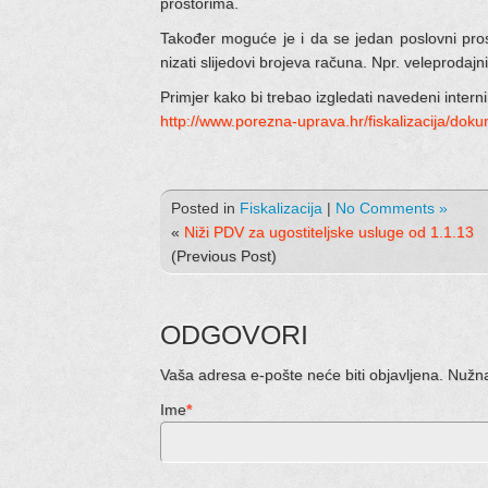
prostorima.
Također moguće je i da se jedan poslovni prostor
nizati slijedovi brojeva računa. Npr. veleprodajn
Primjer kako bi trebao izgledati navedeni intern
http://www.porezna-uprava.hr/fiskalizacija/dok
Posted in
Fiskalizacija
|
No Comments »
«
Niži PDV za ugostiteljske usluge od 1.1.13
(Previous Post)
ODGOVORI
Vaša adresa e-pošte neće biti objavljena. Nužn
Ime
*