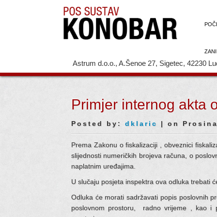
POČ
ZANI
Astrum d.o.o., A.Šenoe 27, Sigetec, 42230 Lud
Primjer internog akta o 
Posted by:
dklaric
| on Prosina
Prema Zakonu o fiskalizaciji , obveznici fiskaliz
slijednosti numeričkih brojeva računa, o poslo
naplatnim uređajima.
U slučaju posjeta inspektra ova odluka trebati ć
Odluka će morati sadržavati popis poslovnih p
poslovnom prostoru, radno vrijeme , kao i p