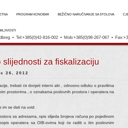
ETNA
PROGRAM KONOBAR
BEŽIČNO NARUČIVANJE SA STOLOVA
CJ
MLJIVOSTI
breg • Tel:+385(0)42-816-002 • Mob:+385(0)98-267-067 • Fax:+3
slijednosti za fiskalizaciju
c 26, 2012
acije, trebati će donjeti interni akt , odnosno odluku o pravilima
vnim prostorima , o oznakama poslovnih prostora i operatera na
e im se dati na uvid.
rostora sa adresama, opis slijeda brojeva računa po pojedinom
opis operatera sa OIB-ovima koji će raditi u tim poslovnim