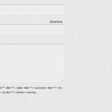
ranica
f="" title=""> <abbr title=""> <acronym title=""> <b>
 <q cite=""> <strike> <strong>