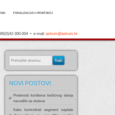
ENIK
FISKALIZACIJA U HRVATSKOJ
85(0)42-300-004 • e-mail:
astrum@astrum.hr
NOVI POSTOVI
Prednosti korištena bežićnog slanja
narudžbi sa stolova
Kako kontrolirati segment naplate