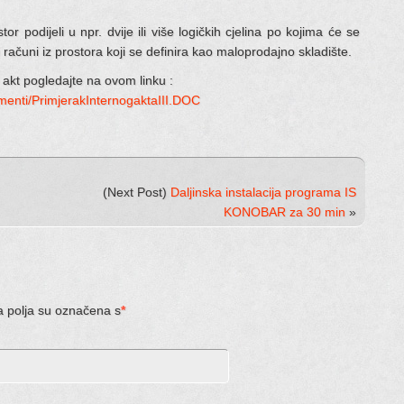
 podijeli u npr. dvije ili više logičkih cjelina po kojima će se
i računi iz prostora koji se definira kao maloprodajno skladište.
i akt pogledajte na ovom linku :
umenti/PrimjerakInternogaktaIII.DOC
(Next Post)
Daljinska instalacija programa IS
KONOBAR za 30 min
»
a polja su označena s
*