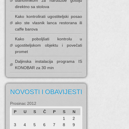
dlanovnikom za narudžbe gostiju
direktno sa stolova
Kako kontrolirati ugostiteljski posao
ako ste vlasnik lanca restorana ili
caffe barova
Kako poboljšati kontrolu u
ugostiteljskom objektu i povečati
promet
Daljinska instalacija programa IS
KONOBAR za 30 min
NOVOSTI I OBAVIJESTI
Prosinac 2012
P
U
S
Č
P
S
N
1
2
3
4
5
6
7
8
9