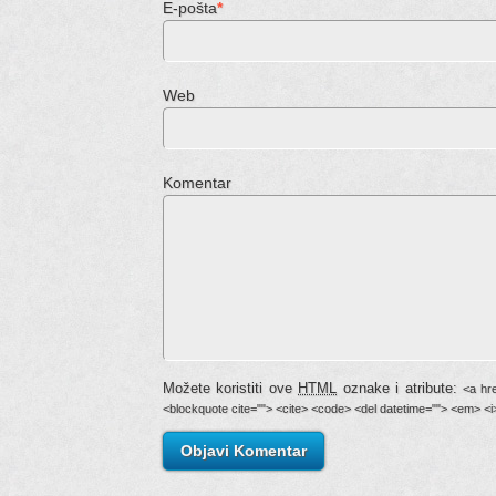
E-pošta
*
Web st
Komentar
Možete koristiti ove
HTML
oznake i atribute:
<a hre
<blockquote cite=""> <cite> <code> <del datetime=""> <em> <i>