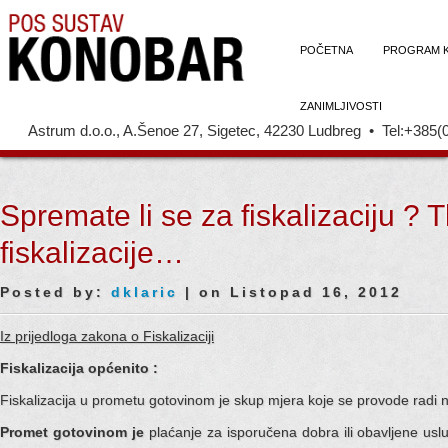
POČETNA
PROGRAM 
ZANIMLJIVOSTI
Astrum d.o.o., A.Šenoe 27, Sigetec, 42230 Ludbreg • Tel:+385(
Spremate li se za fiskalizaciju ? 
fiskalizacije…
Posted by:
dklaric
| on Listopad 16, 2012
Iz prijedloga zakona o Fiskalizaciji
Fiskalizacija općenito :
Fiskalizacija u prometu gotovinom je skup mjera koje se provode radi
Promet gotovinom je
plaćanje za isporučena dobra ili obavljene us