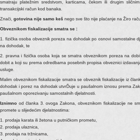
smatraju platežnim sredstvom, karticama, čekom ili drugim slični
transakcijski račun kod banaka.
Znači,
gotovina nije samo keš
nego sve što nije plaćanje na Žiro rač
Obveznikom fiskalizacije smatra se :
1. fizička osoba obveznik poreza na dohodak po osnovi samostalne dj
na dohodak, te
2. pravna i fizička osoba koja se smatra obveznikom poreza na dob
dobit a koji su prema odredbama posebnih propisa obveznici izdavanja
usluge.
Malim obveznikom fiskalizacije smatra se obveznik fiskalizacije iz čl
dohodak i porez na dohodak utvrĎuje u paušalnom iznosu prema Zako
paušalnom oporezivanju samostalnih djelatnosti.
Iznimno
od članka 3. ovoga Zakona, obveznikom fiskalizacije ne sma
promete u slijedećim djelatnostima:
1. prodaja karata ili žetona u putničkom prometu,
2. prodaja ulaznica,
3. prodaja na tržnicama,