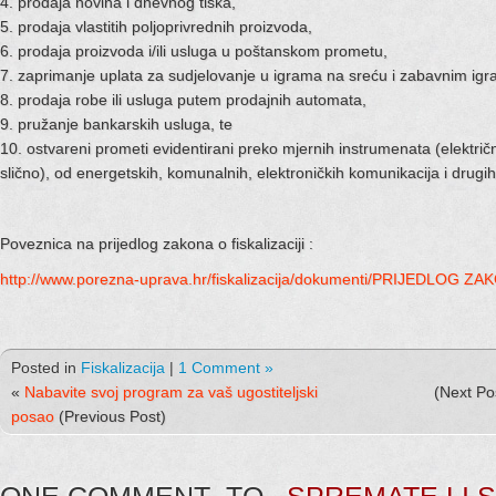
4. prodaja novina i dnevnog tiska,
5. prodaja vlastitih poljoprivrednih proizvoda,
6. prodaja proizvoda i/ili usluga u poštanskom prometu,
7. zaprimanje uplata za sudjelovanje u igrama na sreću i zabavnim ig
8. prodaja robe ili usluga putem prodajnih automata,
9. pružanje bankarskih usluga, te
10. ostvareni prometi evidentirani preko mjernih instrumenata (električna
slično), od energetskih, komunalnih, elektroničkih komunikacija i drugi
Poveznica na prijedlog zakona o fiskalizaciji :
http://www.porezna-uprava.hr/fiskalizacija/dokumenti/PRIJEDLOG Z
Posted in
Fiskalizacija
|
1 Comment »
«
Nabavite svoj program za vaš ugostiteljski
(Next Po
posao
(Previous Post)