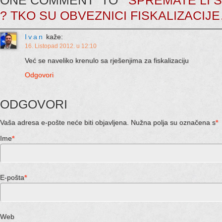
ONE COMMENT TO
SPREMATE LI S
? TKO SU OBVEZNICI FISKALIZACIJ
Ivan
kaže:
16. Listopad 2012. u 12:10
Već se naveliko krenulo sa rješenjima za fiskalizaciju
Odgovori
ODGOVORI
Vaša adresa e-pošte neće biti objavljena. Nužna polja su označena s
*
Ime
*
E-pošta
*
Web stran