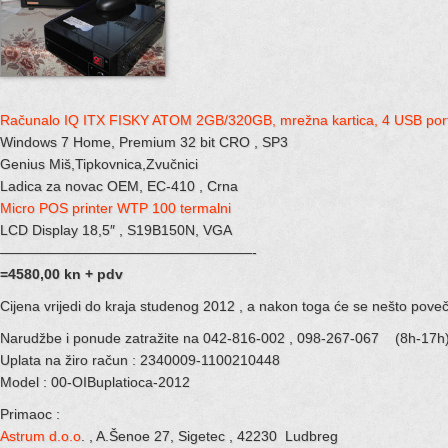
Računalo IQ ITX FISKY ATOM 2GB/320GB, mrežna kartica, 4 USB por
Windows 7 Home, Premium 32 bit CRO , SP3
Genius Miš,Tipkovnica,Zvučnici
Ladica za novac OEM, EC-410 , Crna
Micro POS printer WTP 100 termalni
LCD Display 18,5″ , S19B150N, VGA
——————————————————-
=4580,00 kn + pdv
Cijena vrijedi do kraja studenog 2012 , a nakon toga će se nešto poveč
Narudžbe i ponude zatražite na 042-816-002 , 098-267-067 (8h-17h)
Uplata na žiro račun : 2340009-1100210448
Model : 00-OIBuplatioca-2012
Primaoc :
Astrum d.o.o
. , A.Šenoe 27, Sigetec , 42230 Ludbreg