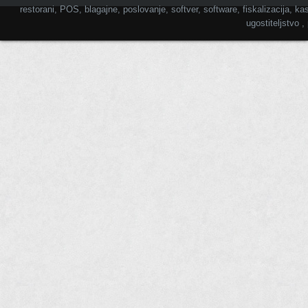
restorani, POS, blagajne, poslovanje, softver, software, fiskalizacija, kas
ugostiteljstvo 