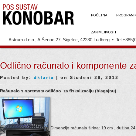
POČETNA
PROGRAM 
ZANIMLJIVOSTI
Astrum d.o.o., A.Šenoe 27, Sigetec, 42230 Ludbreg • Tel:+385(
Odlično računalo i komponente za
Posted by:
dklaric
| on Studeni 26, 2012
Računalo s opremom odlično za fiskalizaciju (blagajnu)
Dimenzije računala širina: 19 cm , dužina 24