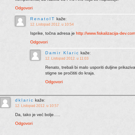
Odgovori
RenatoIT
kaže:
12. Listopad 2012. u 10:54
Isprike, točna adresa je
http://www.fiskalizacija-dev.co
Odgovori
Damir Klaric
kaže:
12. Listopad 2012. u 11:03
Renato, trebali bi malo usporiti duljine prikaziv
stigne se pročititi do kraja.
Odgovori
dklaric
kaže:
12. Listopad 2012. u 10:57
Da, tako je već bolje…..
Odgovori