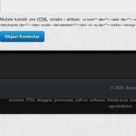
Možete koristiti ove
HTML
oznake i atribute:
<a href="" title=""> <abbr title=""> 
<blockquote cite=""> <cite> <code> <del datetime=""> <em> <i> <q cite=""> <strike> <strong>
© 2026 Astrum
restorani, POS, blagajne, poslovanje, softver, software, fiskalizacija, kas
ugostiteljstvo 