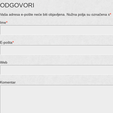
ODGOVORI
Vaša adresa e-pošte neće biti objavljena. Nužna polja su označena s
*
Ime
*
E-pošta
*
Web stran
Komentar