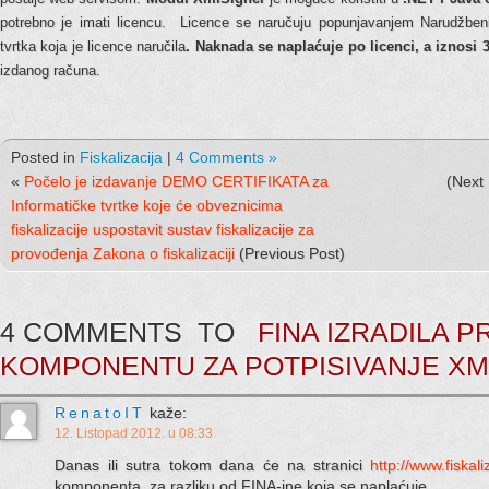
potrebno je imati licencu.
Licence se naručuju popunjavanjem Narudžben
tvrtka koja je licence naručila
. Naknada se naplaćuje po licenci, a iznosi 
izdanog računa.
Posted in
Fiskalizacija
|
4 Comments »
«
Počelo je izdavanje DEMO CERTIFIKATA za
(Next
Informatičke tvrtke koje će obveznicima
fiskalizacije uspostavit sustav fiskalizacije za
provođenja Zakona o fiskalizaciji
(Previous Post)
4 COMMENTS TO
FINA IZRADILA 
KOMPONENTU ZA POTPISIVANJE X
RenatoIT
kaže:
12. Listopad 2012. u 08:33
Danas ili sutra tokom dana će na stranici
http://www.fiskal
komponenta, za razliku od FINA-ine koja se naplaćuje.